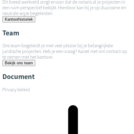
Dit breed werkveld zorgt ervoor dat de notaris al je projecten in
een ruim perspectief bekijkt. Hierdoor kan hij je op duurzame en
neutrale wijze begeleiden.
Kantoorhistoriek
Team
Ons team begeleidt je met veel plezier bij je belangrijkste
juridische projecten. Heb je een vraag? Aarzel niet om contact op
te nemen met het kantoor.
Bekijk ons team
Document
Privacy beleid