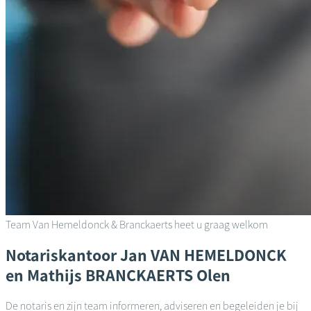
Team Van Hemeldonck & Branckaerts heet u graag welkom
Notariskantoor
Jan VAN HEMELDONCK
en Mathijs BRANCKAERTS
Olen
De notaris en zijn team informeren, adviseren en begeleiden je bij