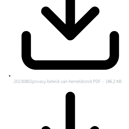
20230802privacy-beleid-van-hemeldonck
PDF - 186.2 KB