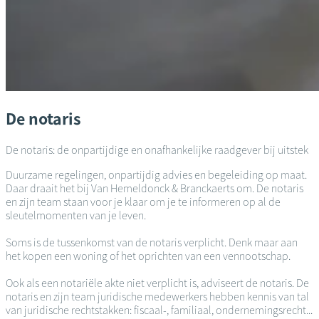
De notaris
De notaris: de onpartijdige en onafhankelijke raadgever bij uitstek
Duurzame regelingen, onpartijdig advies en begeleiding op maat.
Daar draait het bij Van Hemeldonck & Branckaerts om. De notaris
en zijn team staan voor je klaar om je te informeren op al de
sleutelmomenten van je leven.
Soms is de tussenkomst van de notaris verplicht. Denk maar aan
het kopen een woning of het oprichten van een vennootschap.
Ook als een notariële akte niet verplicht is, adviseert de notaris. De
notaris en zijn team juridische medewerkers hebben kennis van tal
van juridische rechtstakken: fiscaal-, familiaal, ondernemingsrecht...